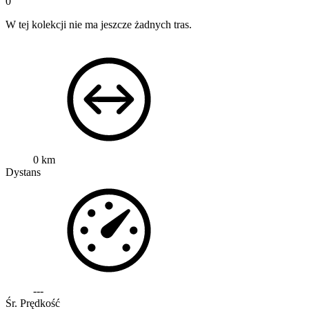
0
W tej kolekcji nie ma jeszcze żadnych tras.
0 km
Dystans
---
Śr. Prędkość