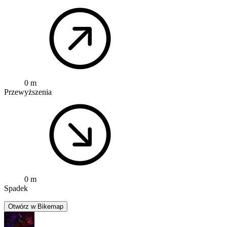
0 m
Przewyższenia
0 m
Spadek
Otwórz w Bikemap