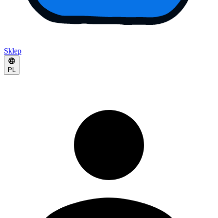
Sklep
PL