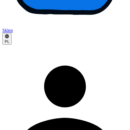
Sklep
PL