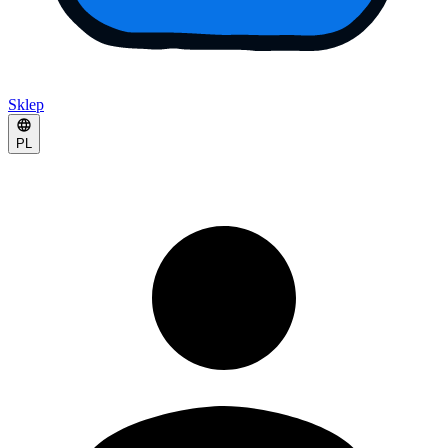
Sklep
PL