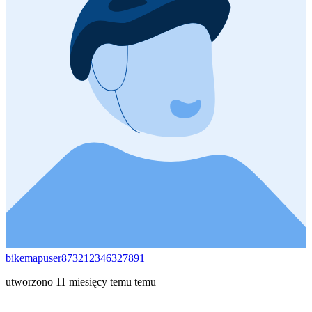
bikemapuser873212346327891
utworzono 11 miesięcy temu temu