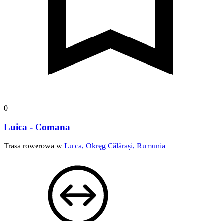
0
Luica - Comana
Trasa rowerowa w
Luica, Okręg Călărași, Rumunia