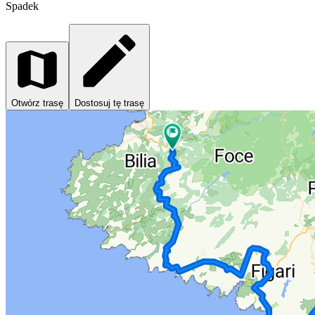
Spadek
Otwórz trasę
Dostosuj tę trasę