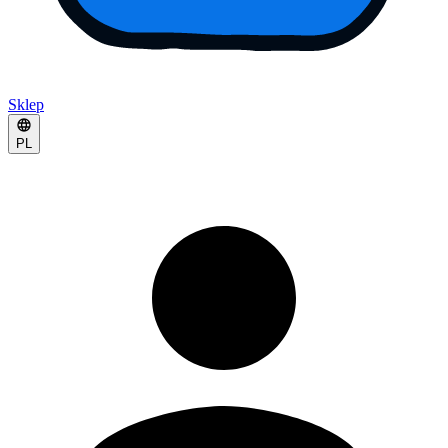
Sklep
PL