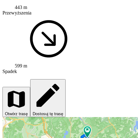
443 m
Przewyższenia
599 m
Spadek
Otwórz trasę
Dostosuj tę trasę