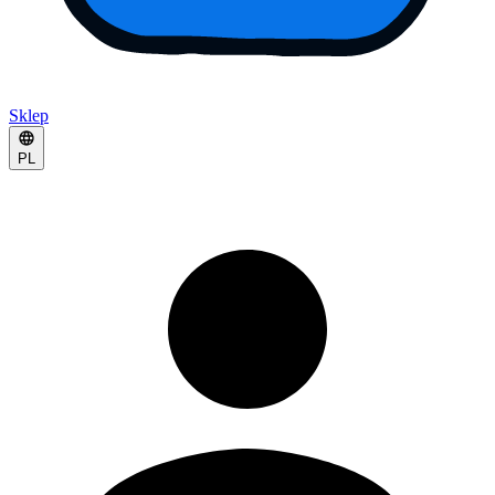
Sklep
PL