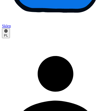
Sklep
PL