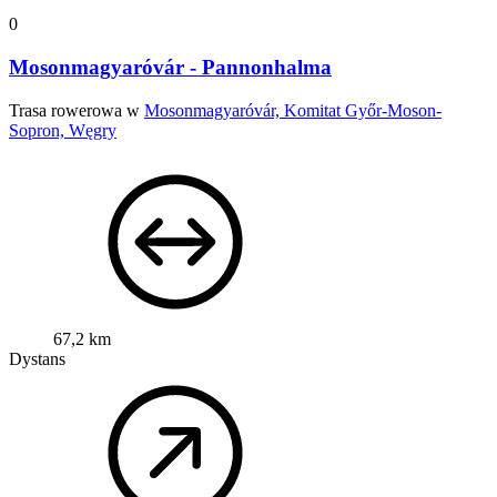
0
Mosonmagyaróvár - Pannonhalma
Trasa rowerowa w
Mosonmagyaróvár, Komitat Győr-Moson-
Sopron, Węgry
67,2 km
Dystans