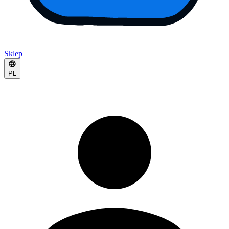
Sklep
PL