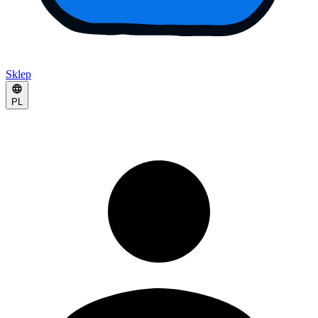
Sklep
PL