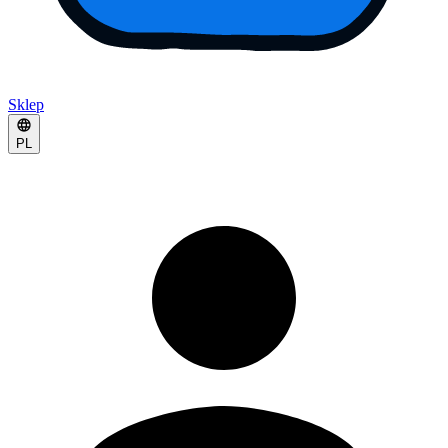
Sklep
PL