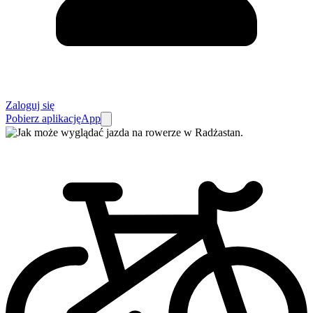
Zaloguj się
Pobierz aplikację
App