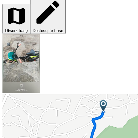
Otwórz trasę
Dostosuj tę trasę