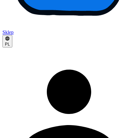
Sklep
PL