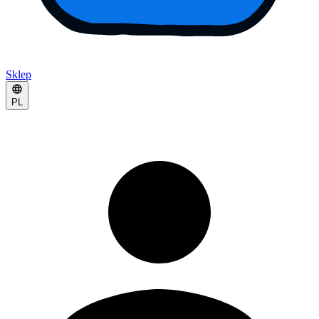
Sklep
PL