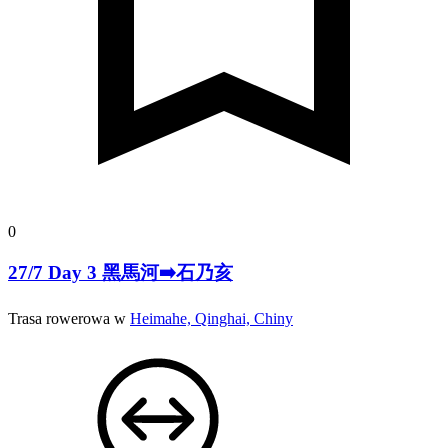
0
27/7 Day 3 黑馬河➡️石乃亥
Trasa rowerowa w
Heimahe, Qinghai, Chiny