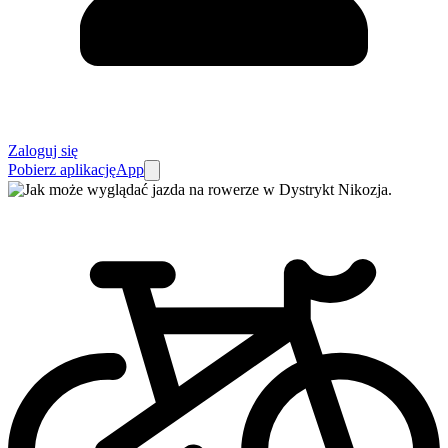
Zaloguj się
Pobierz aplikację
App