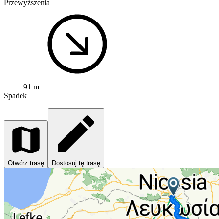
Przewyższenia
91 m
Spadek
Otwórz trasę
Dostosuj tę trasę