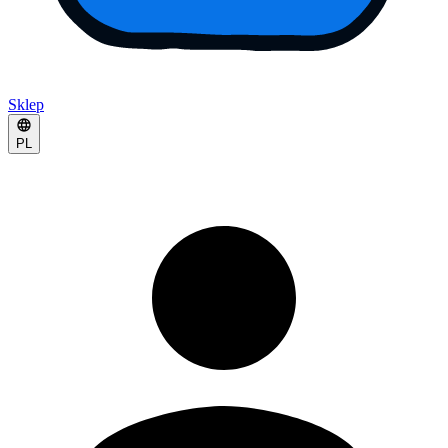
Sklep
PL