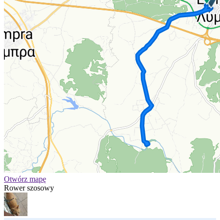
Otwórz mapę
Rower szosowy