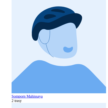
Somporn Mahissaya
2 trasy