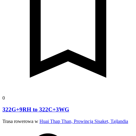
0
322G+9RH to 322C+3WG
Trasa rowerowa w
Huai Thap Than, Prowincja Sisaket, Tajlandia