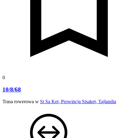
0
10/8/68
Trasa rowerowa w
Si Sa Ket, Prowincja Sisaket, Tajlandia