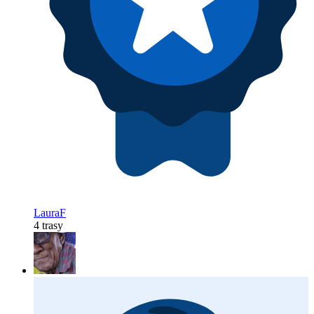
LauraF
4 trasy