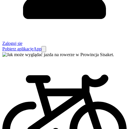
Zaloguj się
Pobierz aplikację
App