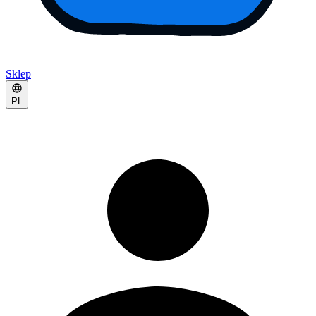
Sklep
PL