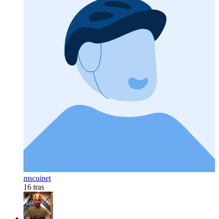
mscuinet
16 tras