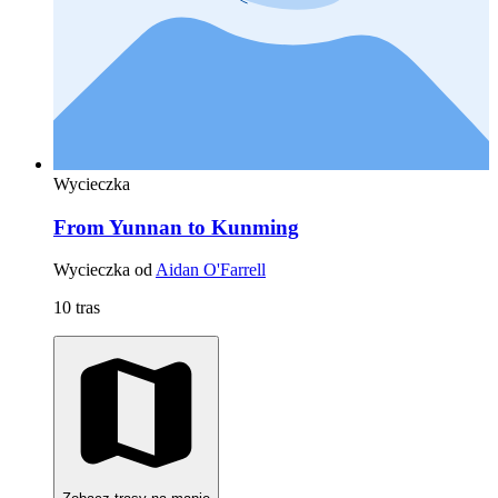
Wycieczka
From Yunnan to Kunming
Wycieczka od
Aidan O'Farrell
10 tras