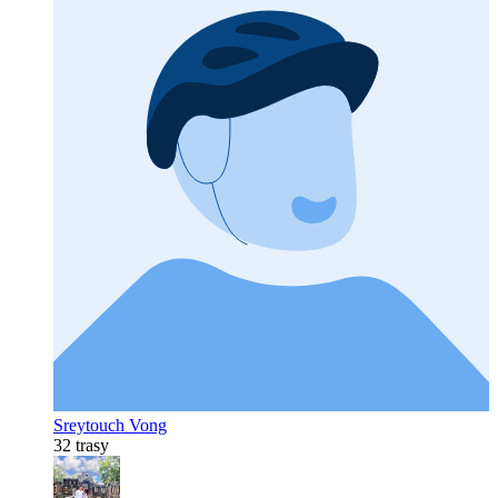
Sreytouch Vong
32 trasy