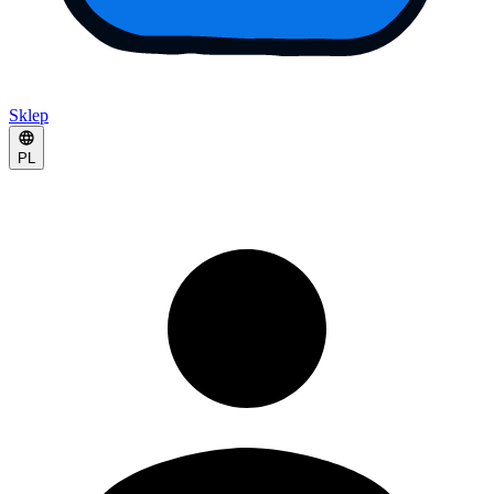
Sklep
PL