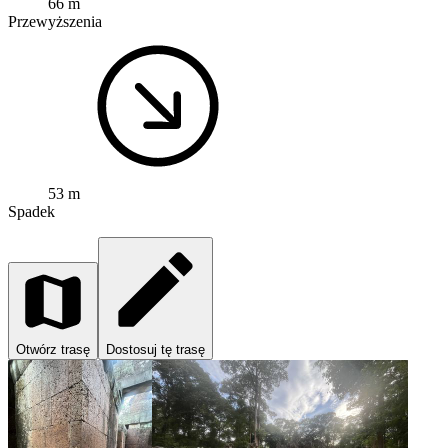
66 m
Przewyższenia
53 m
Spadek
Otwórz trasę
Dostosuj tę trasę