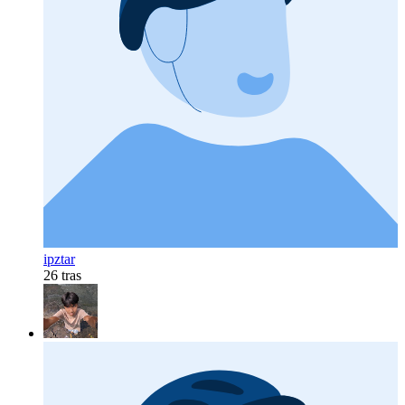
ipztar
26 tras