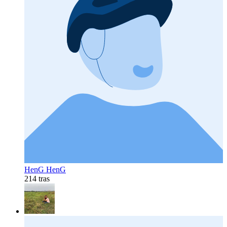
HenG HenG
214 tras