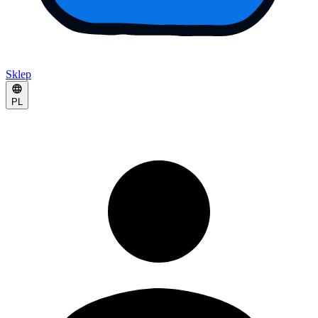
Sklep
PL