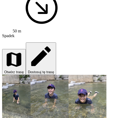
50 m
Spadek
Otwórz trasę
Dostosuj tę trasę