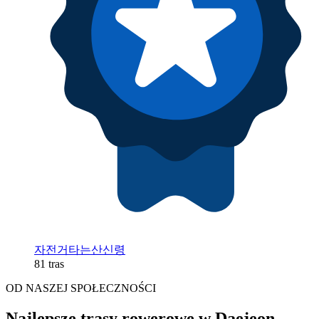
자전거타는산신령
81 tras
OD NASZEJ SPOŁECZNOŚCI
Najlepsze trasy rowerowe w Daejeon