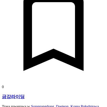
0
금강라이딩
Trasa rowerowa w
Songgangdong, Daejeon, Korea Południowa