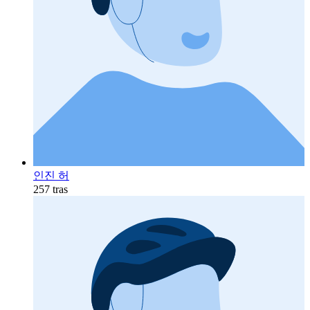
인진 허
257 tras