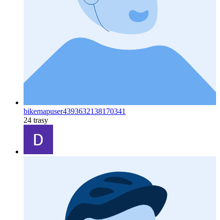
bikemapuser4393632138170341
24 trasy