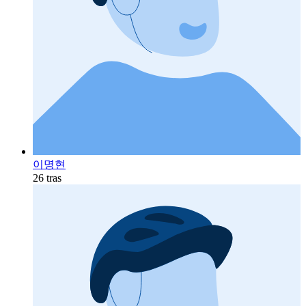
이명현
26 tras