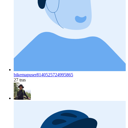
bikemapuser8140525724995865
27 tras