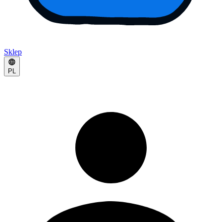
Sklep
PL