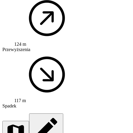
124 m
Przewyższenia
117 m
Spadek