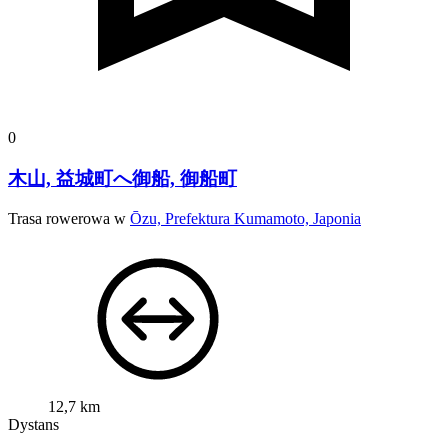
0
木山, 益城町へ御船, 御船町
Trasa rowerowa w
Ōzu, Prefektura Kumamoto, Japonia
12,7 km
Dystans