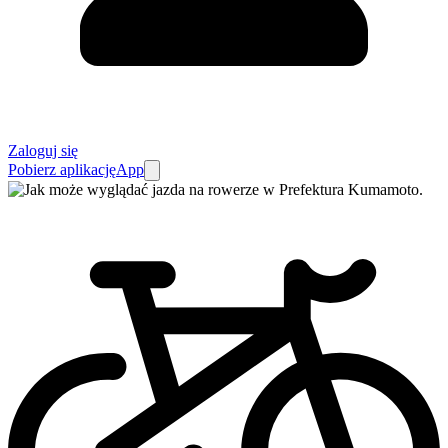
Zaloguj się
Pobierz aplikację
App