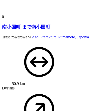
0
南小国町 まで南小国町
Trasa rowerowa w
Aso, Prefektura Kumamoto, Japonia
50,9 km
Dystans