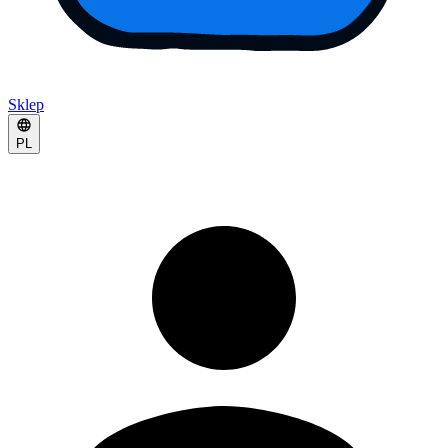
Sklep
PL