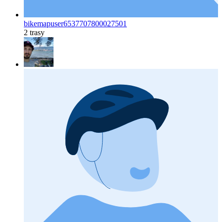
bikemapuser6537707800027501
2 trasy