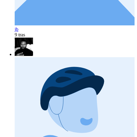
jb
9 tras