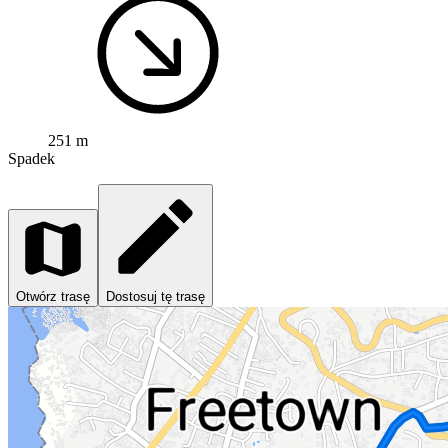
251 m
Spadek
Otwórz trasę
Dostosuj tę trasę