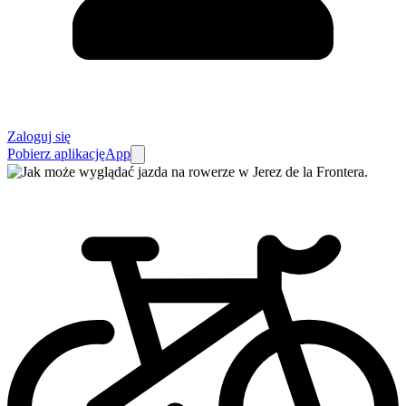
Zaloguj się
Pobierz aplikację
App