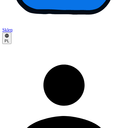
Sklep
PL