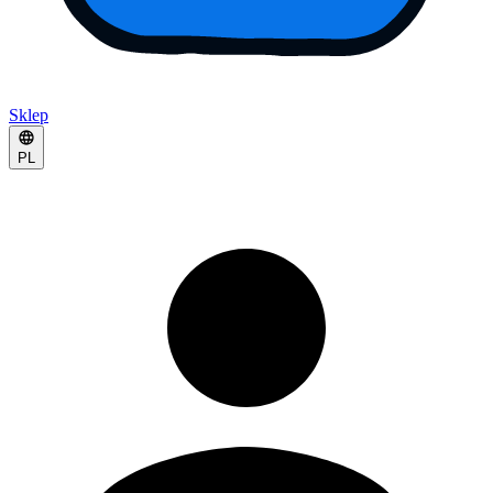
Sklep
PL