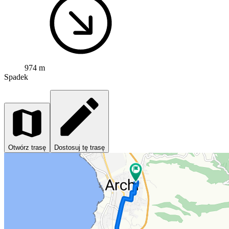
974 m
Spadek
Otwórz trasę
Dostosuj tę trasę