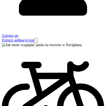
Zaloguj się
Pobierz aplikację
App