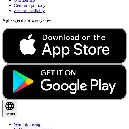
O Bikemap
Centrum pomocy
Zestaw medialny
Aplikacja dla rowerzystów
Polski
Warunki usługi