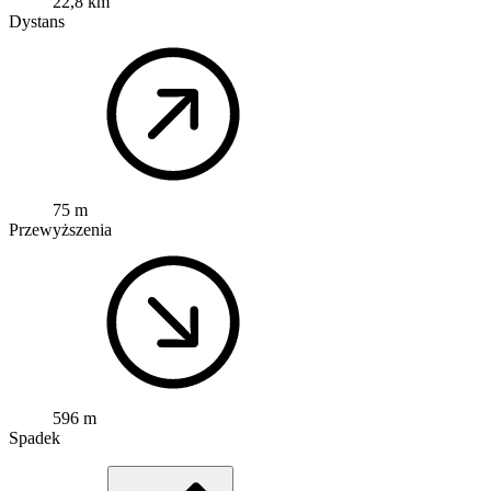
22,8 km
Dystans
75 m
Przewyższenia
596 m
Spadek