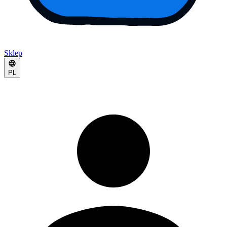
Sklep
PL