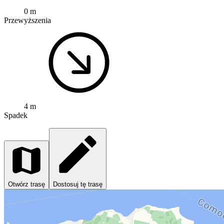
0 m
Przewyższenia
4 m
Spadek
Otwórz trasę
Dostosuj tę trasę