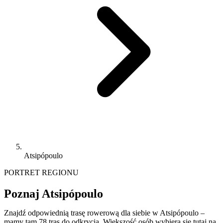
Atsipópoulo
PORTRET REGIONU
Poznaj Atsipópoulo
Znajdź odpowiednią trasę rowerową dla siebie w Atsipópoulo –
mamy tam 78 tras do odkrycia. Większość osób wybiera się tutaj na