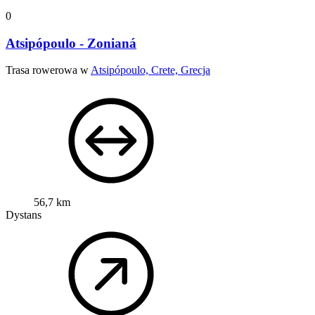
0
Atsipópoulo - Zonianá
Trasa rowerowa w
Atsipópoulo, Crete, Grecja
56,7 km
Dystans