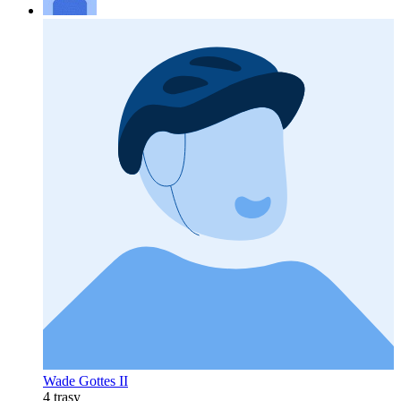
Wade Gottes II
4 trasy