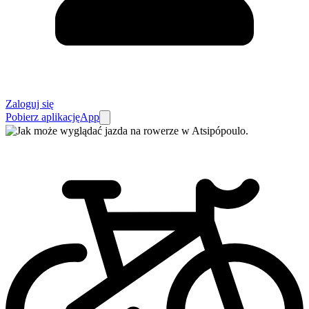
Zaloguj się
Pobierz aplikację
App