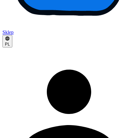
Sklep
PL