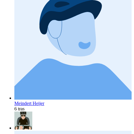
Meindert Heijer
6 tras