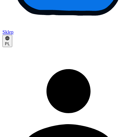
Sklep
PL