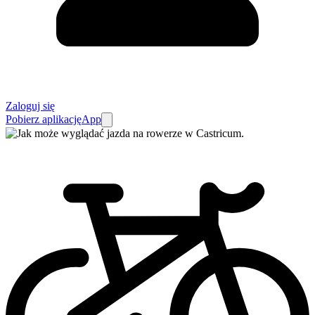
Zaloguj się
Pobierz aplikację
App