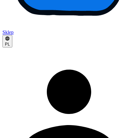
Sklep
PL