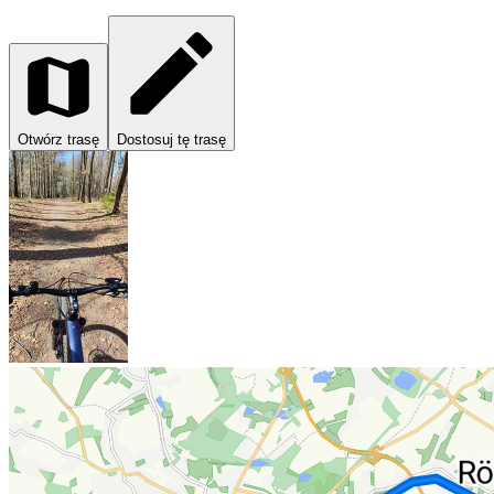
Otwórz trasę
Dostosuj tę trasę