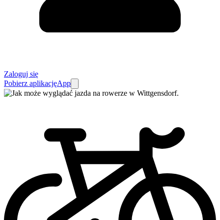
Zaloguj się
Pobierz aplikację
App