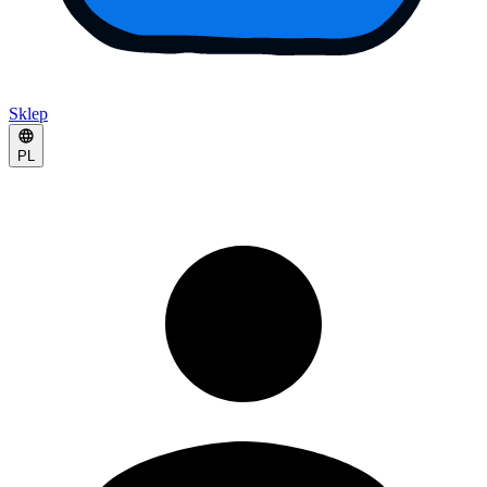
Sklep
PL