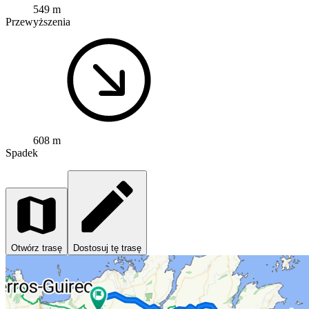
549 m
Przewyższenia
608 m
Spadek
Otwórz trasę
Dostosuj tę trasę