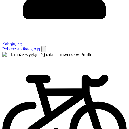
Zaloguj się
Pobierz aplikację
App