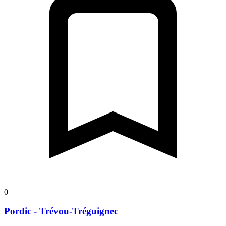
0
Pordic - Trévou-Tréguignec