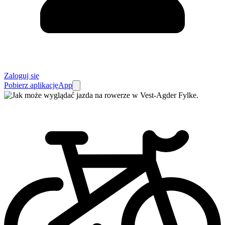
Zaloguj się
Pobierz aplikację
App