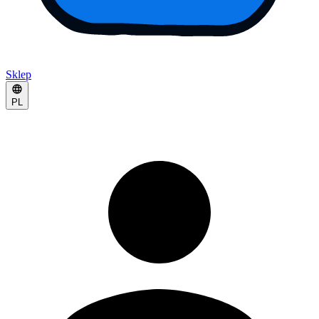
Sklep
PL