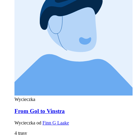
Wycieczka
From Gol to Vinstra
Wycieczka od
Finn G Laake
4 trasy