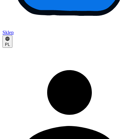
Sklep
PL