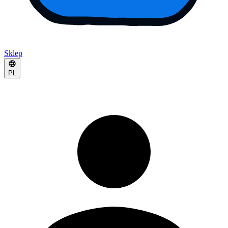
Sklep
PL