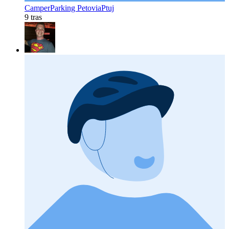
CamperParking PetoviaPtuj
9 tras