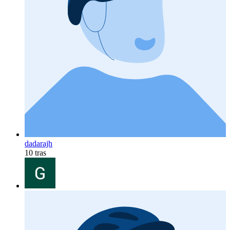
dadarajh
10 tras