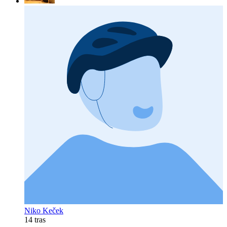
Niko Keček
14 tras