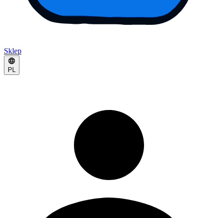
Sklep
PL