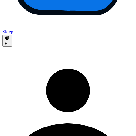
Sklep
PL