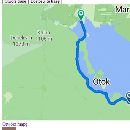
Otwórz trasę
Dostosuj tę trasę
Otwórz mapę