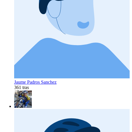
Jaume Padros Sanchez
361 tras