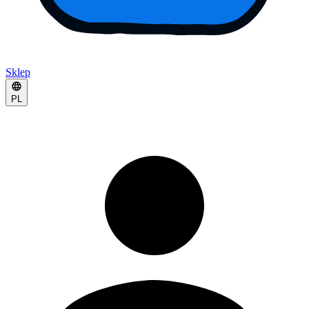
Sklep
PL