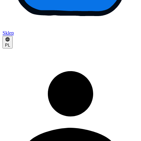
Sklep
PL