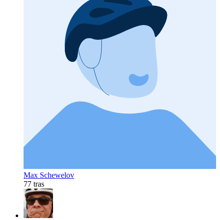
Max Schewelov
77 tras