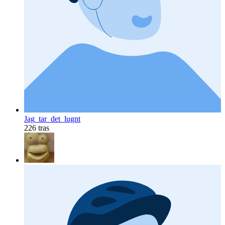
Jag_tar_det_lugnt
226 tras