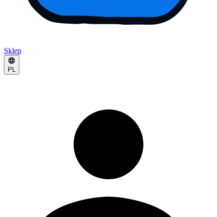
Sklep
PL