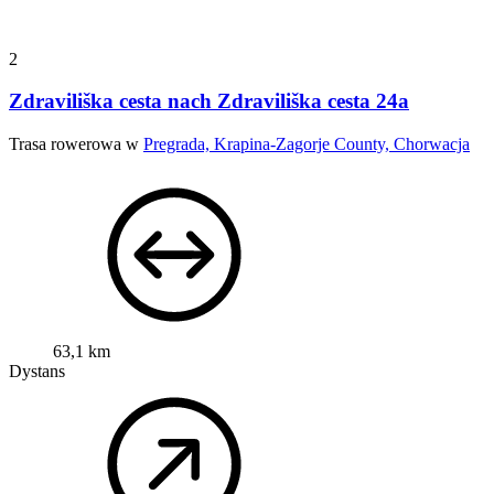
2
Zdraviliška cesta nach Zdraviliška cesta 24a
Trasa rowerowa w
Pregrada, Krapina-Zagorje County, Chorwacja
63,1 km
Dystans