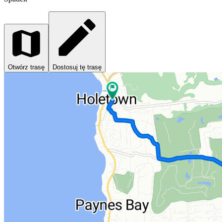
Otwórz trasę
Dostosuj tę trasę