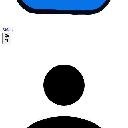
Sklep
PL