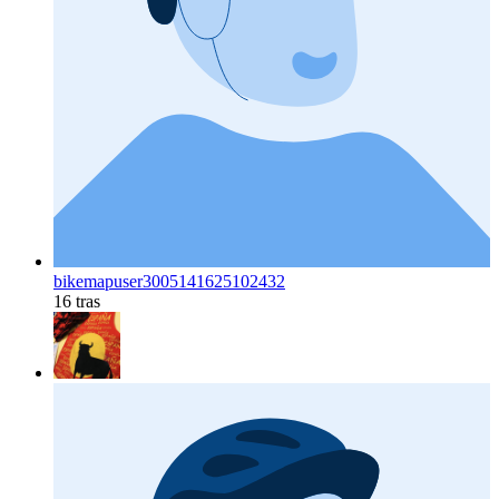
bikemapuser3005141625102432
16 tras