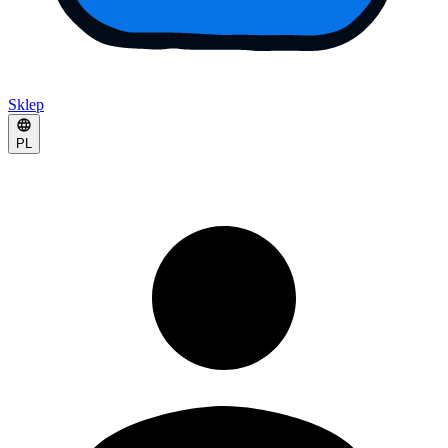
Sklep
PL