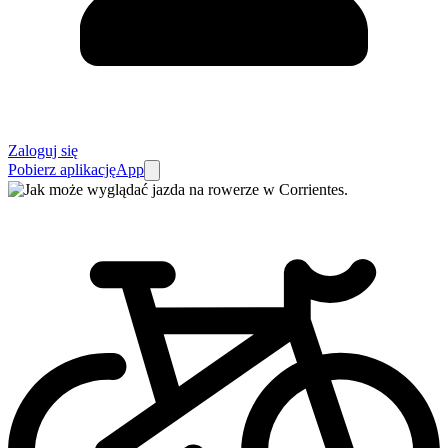
Zaloguj się
Pobierz aplikację
App