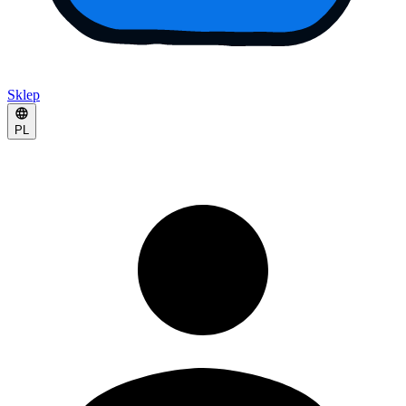
Sklep
PL