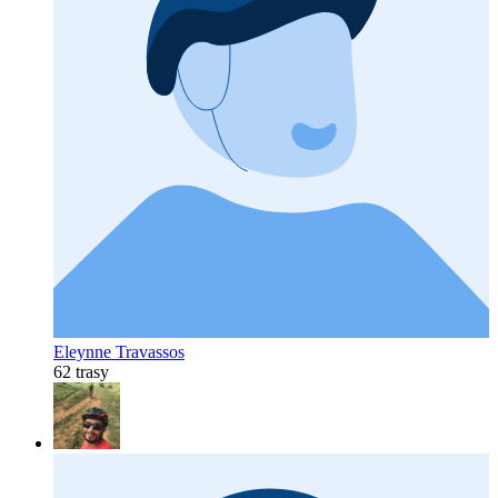
Eleynne Travassos
62 trasy