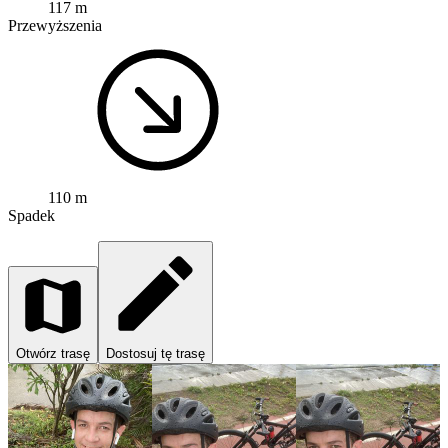
117 m
Przewyższenia
110 m
Spadek
Otwórz trasę
Dostosuj tę trasę