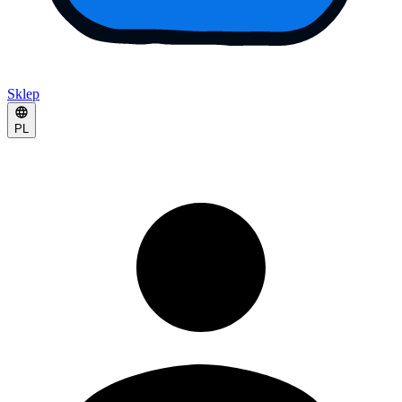
Sklep
PL