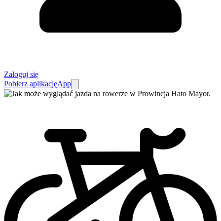
Zaloguj się
Pobierz aplikację
App