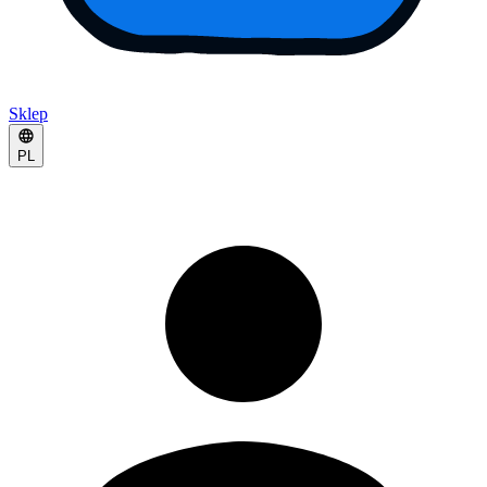
Sklep
PL