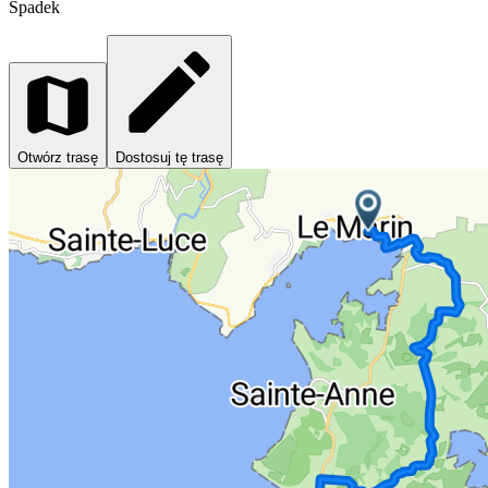
Spadek
Otwórz trasę
Dostosuj tę trasę