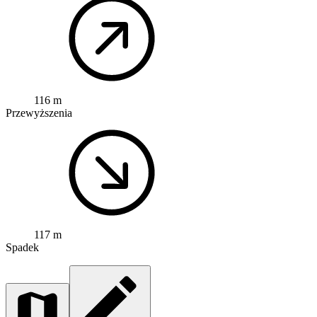
116 m
Przewyższenia
117 m
Spadek