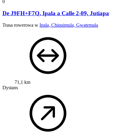
0
De J9FH+F7Q, Ipala a Calle 2-09, Jutiapa
Trasa rowerowa w
Ipala, Chiquimula, Gwatemala
71,1 km
Dystans