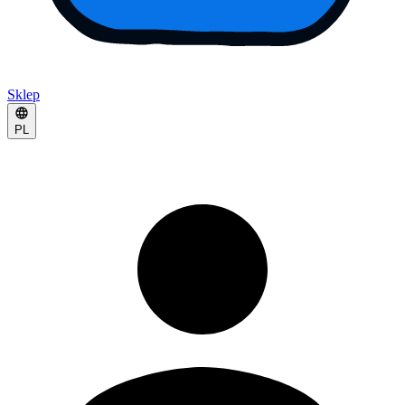
Sklep
PL