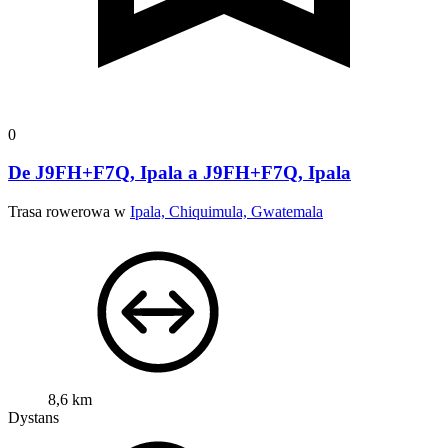
0
De J9FH+F7Q, Ipala a J9FH+F7Q, Ipala
Trasa rowerowa w
Ipala, Chiquimula, Gwatemala
8,6 km
Dystans