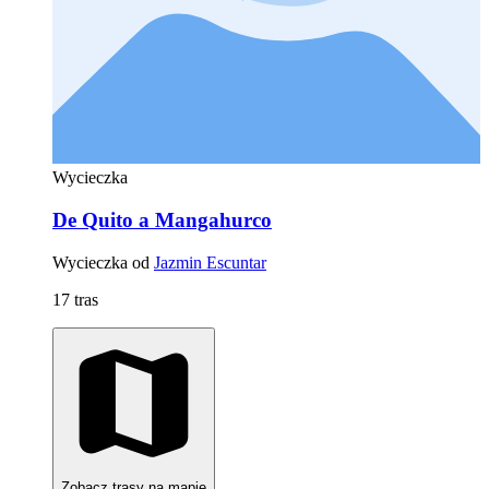
Wycieczka
De Quito a Mangahurco
Wycieczka od
Jazmin Escuntar
17 tras
Zobacz trasy na mapie