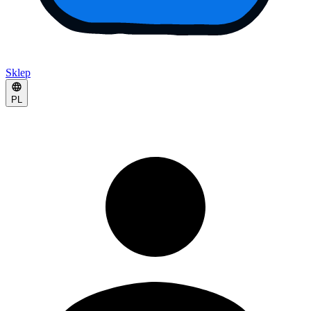
Sklep
PL