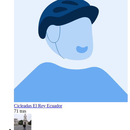
Cicleadas El Rey Ecuador
71 tras