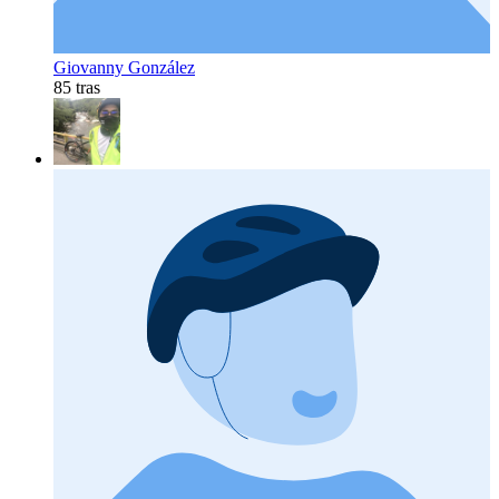
Giovanny González
85 tras