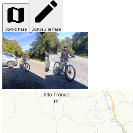
Otwórz trasę
Dostosuj tę trasę