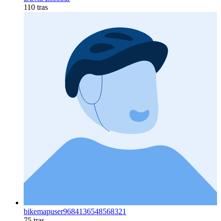
110 tras
bikemapuser9684136548568321
75 tras