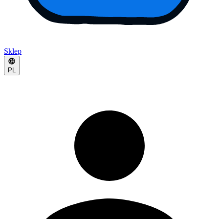
Sklep
PL