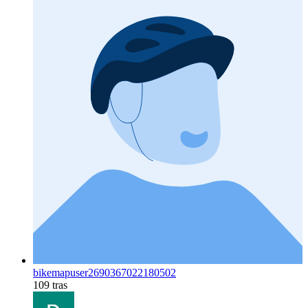
bikemapuser2690367022180502
109 tras