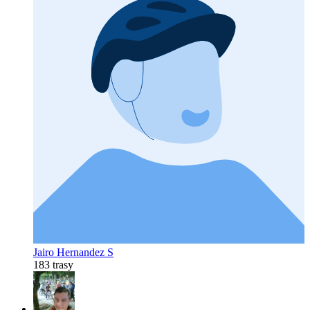
Jairo Hernandez S
183 trasy