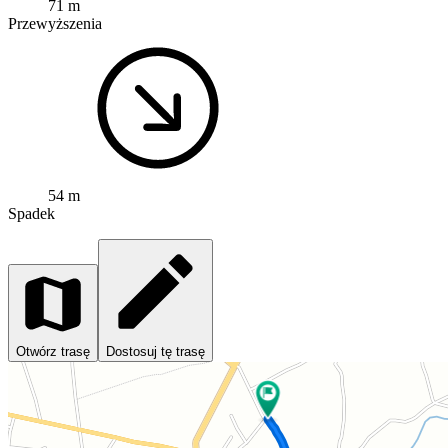
71 m
Przewyższenia
54 m
Spadek
Otwórz trasę
Dostosuj tę trasę