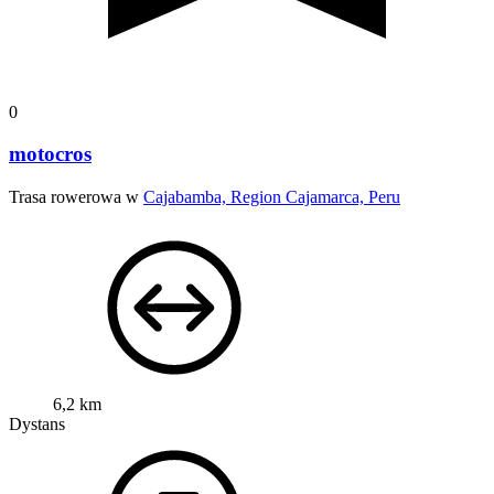
0
motocros
Trasa rowerowa w
Cajabamba, Region Cajamarca, Peru
6,2 km
Dystans