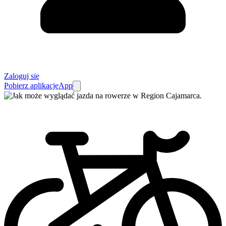
Zaloguj się
Pobierz aplikację
App