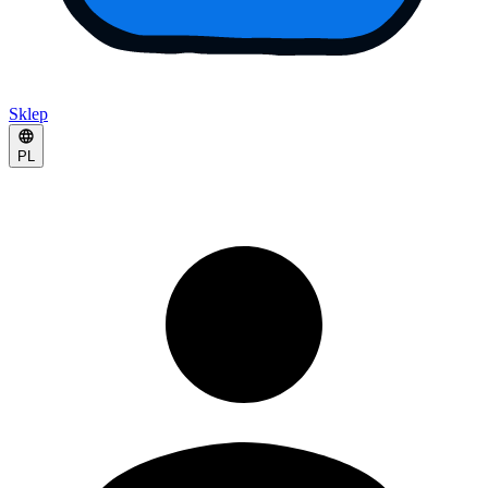
Sklep
PL