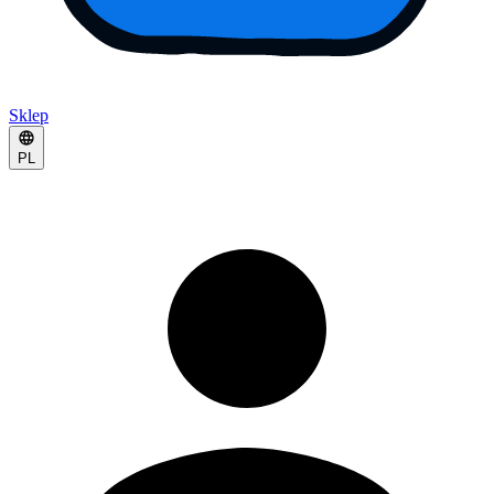
Sklep
PL