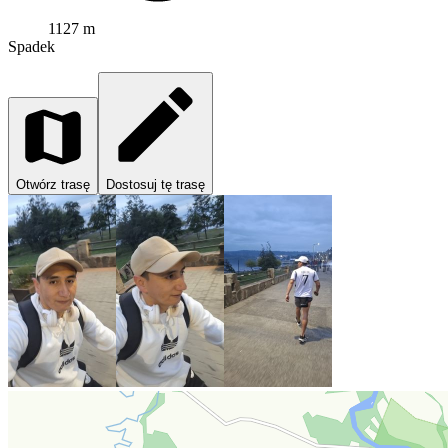
1127 m
Spadek
Otwórz trasę
Dostosuj tę trasę