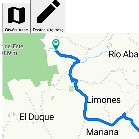
Otwórz trasę
Dostosuj tę trasę