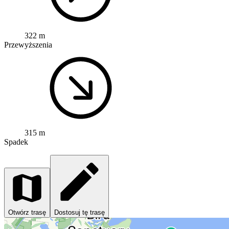
322 m
Przewyższenia
315 m
Spadek
Otwórz trasę
Dostosuj tę trasę