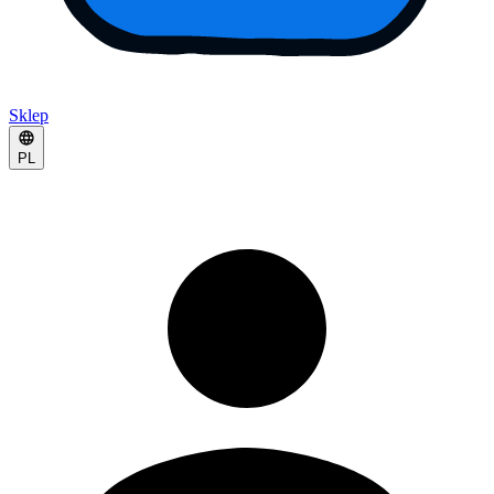
Sklep
PL