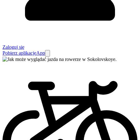
Zaloguj się
Pobierz aplikację
App