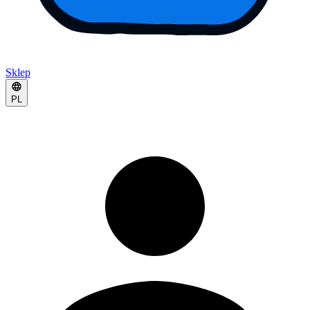
Sklep
PL