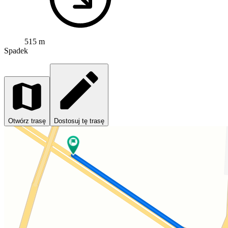
515 m
Spadek
Otwórz trasę
Dostosuj tę trasę