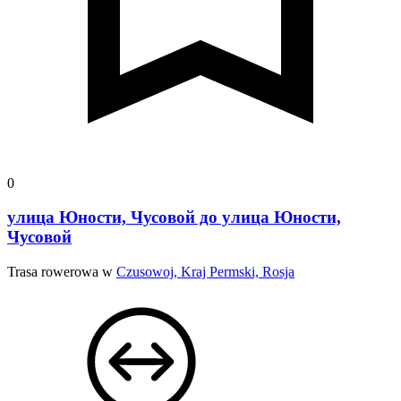
0
улица Юности, Чусовой до улица Юности,
Чусовой
Trasa rowerowa w
Czusowoj, Kraj Permski, Rosja