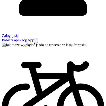
Zaloguj się
Pobierz aplikację
App