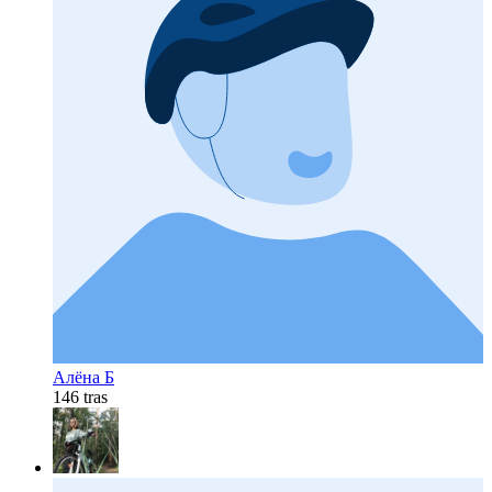
Алёна Б
146 tras