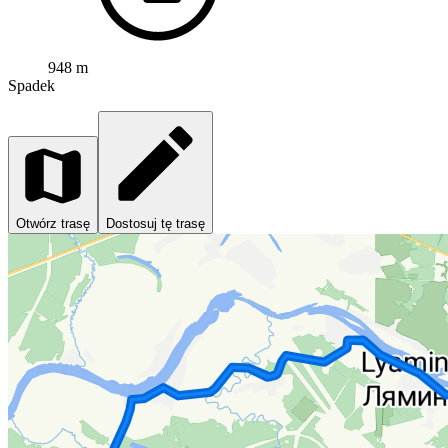
948 m
Spadek
Otwórz trasę
Dostosuj tę trasę