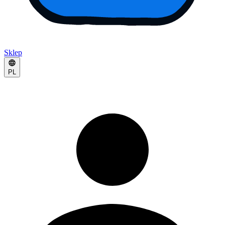
Sklep
PL