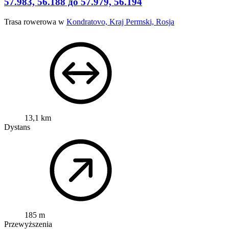
57.983, 56.188 до 57.979, 56.194
Trasa rowerowa w
Kondratovo, Kraj Permski, Rosja
13,1 km
Dystans
185 m
Przewyższenia