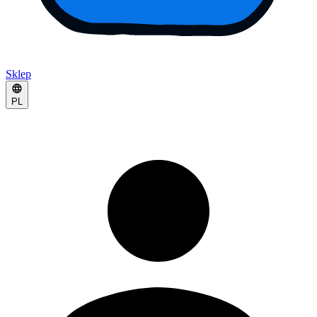
Sklep
PL