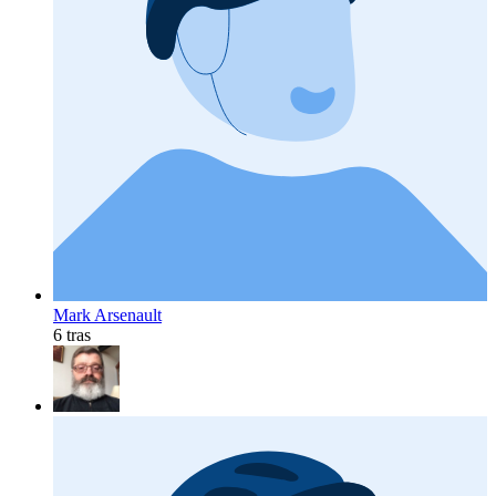
Mark Arsenault
6 tras