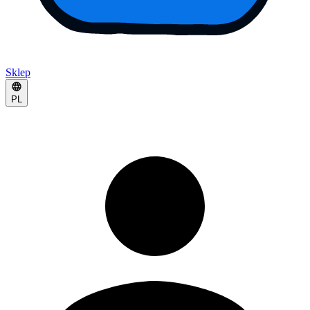
Sklep
PL