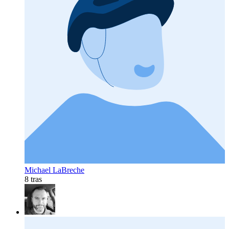
Michael LaBreche
8 tras