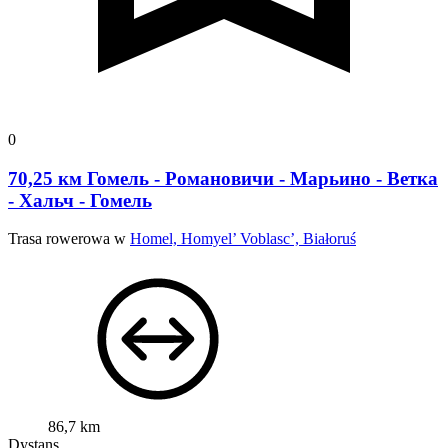
0
70,25 км Гомель - Романовичи - Марьино - Ветка
- Хальч - Гомель
Trasa rowerowa w
Homel, Homyel’ Voblasc’, Białoruś
86,7 km
Dystans