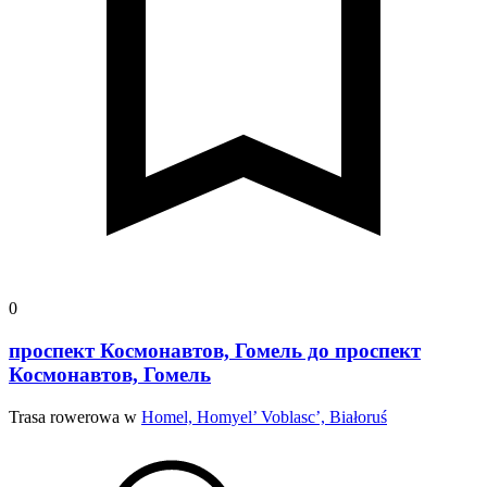
0
проспект Космонавтов, Гомель до проспект
Космонавтов, Гомель
Trasa rowerowa w
Homel, Homyel’ Voblasc’, Białoruś