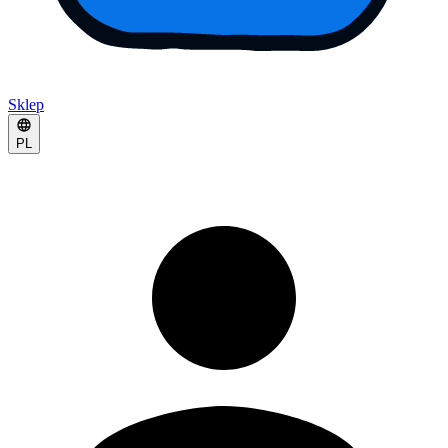
Sklep
PL