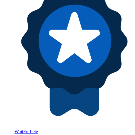
WaitForPete