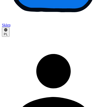
Sklep
PL