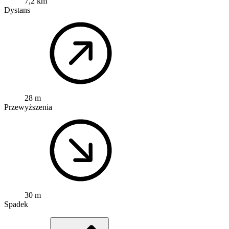
7,2 km
Dystans
28 m
Przewyższenia
30 m
Spadek